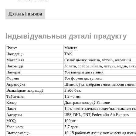
Дэталь і выява
Індывідуальныя дэталі прадукту
Пункт
Манета
Наладзіць
ТАК
Матэрыял
Сплаў цынку, жалеза, латунь, алюміній
Пакрыццё
Золата, срэбра, нікель, латунь, медзь, а
Памеры
Усе памеры даступныя
Формы
Усе формы даступныя
Апрацоўка
Штампоўка, цвёрдая эмаль, мяккая эмаль, л
Эпаксіднае пакрыццё
З або без.
Таўшчыня
1,2 - 6 мм
Колер
Дыяграма колераў Pantone
Пакет
1шт/поліэтыленавы пакет/пластыкавая скр
Адгрузка
UPS, DHL, TNT, Fedex або Air Express
MOQ
100шт
Узор часу
5-7 дзён
Вытворчасць
10-15 рабочых дзён у залежнасці ад коль