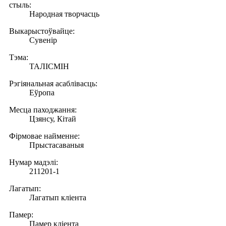
стыль:
Народная творчасць
Выкарыстоўвайце:
Сувенір
Тэма:
ТАЛІСМІН
Рэгіянальная асаблівасць:
Еўропа
Месца паходжання:
Цзянсу, Кітай
Фірмовае найменне:
Прыстасаваныя
Нумар мадэлі:
211201-1
Лагатып:
Лагатып кліента
Памер:
Памер кліента