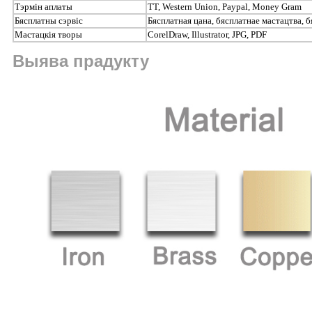
Тэрмін аплаты
TT, Western Union, Paypal, Money Gram
Бясплатны сэрвіс
Бясплатная цана, бясплатнае мастацтва, 
Мастацкія творы
CorelDraw, Illustrator, JPG, PDF
Выява прадукту