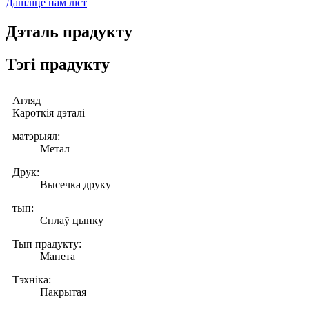
Дашліце нам ліст
Дэталь прадукту
Тэгі прадукту
Агляд
Кароткія дэталі
матэрыял:
Метал
Друк:
Высечка друку
тып:
Сплаў цынку
Тып прадукту:
Манета
Тэхніка:
Пакрытая