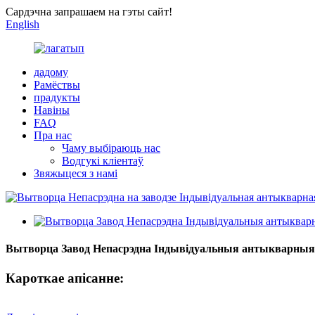
Сардэчна запрашаем на гэты сайт!
English
дадому
Рамёствы
прадукты
Навіны
FAQ
Пра нас
Чаму выбіраюць нас
Водгукі кліентаў
Звяжыцеся з намі
Вытворца Завод Непасрэдна Індывідуальныя антыкварныя
Кароткае апісанне: