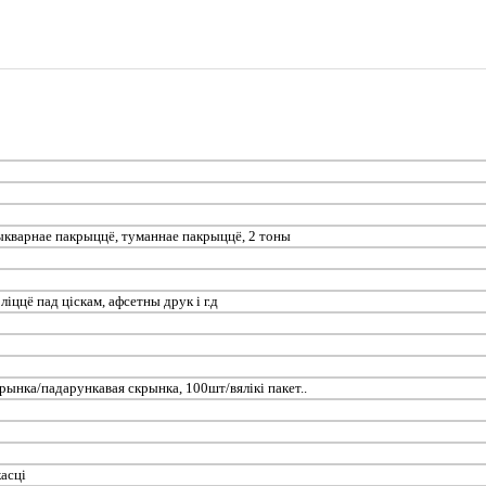
нтыкварнае пакрыццё, туманнае пакрыццё, 2 тоны
іццё пад ціскам, афсетны друк і г.д
ынка/падарункавая скрынка, 100шт/вялікі пакет..
касці