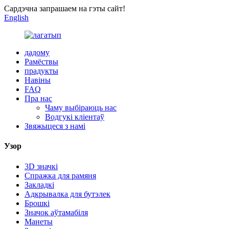
Сардэчна запрашаем на гэты сайт!
English
дадому
Рамёствы
прадукты
Навіны
FAQ
Пра нас
Чаму выбіраюць нас
Водгукі кліентаў
Звяжыцеся з намі
Узор
3D значкі
Спражка для рамяня
Закладкі
Адкрывалка для бутэлек
Брошкі
Значок аўтамабіля
Манеты