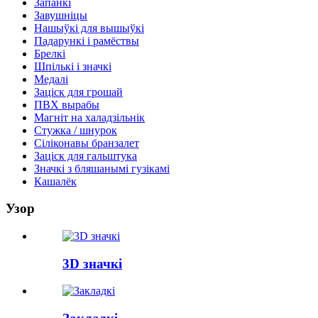
Запанкі
Завушніцы
Нашыўкі для вышыўкі
Падарункі і рамёствы
Брелкі
Шпількі і значкі
Медалі
Заціск для грошай
ПВХ вырабы
Магніт на халадзільнік
Стужка / шнурок
Сіліконавы бранзалет
Заціск для гальштука
Значкі з бляшанымі гузікамі
Кашалёк
Узор
3D значкі