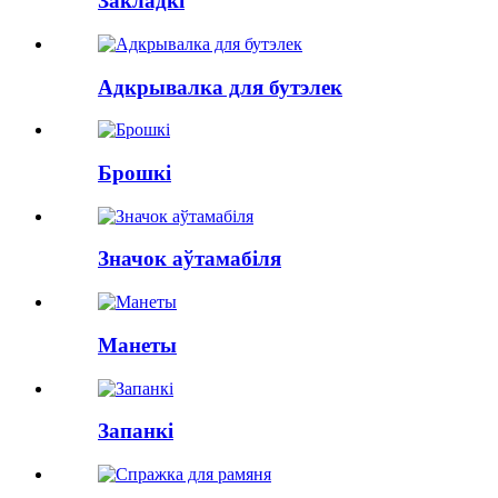
Закладкі
Адкрывалка для бутэлек
Брошкі
Значок аўтамабіля
Манеты
Запанкі