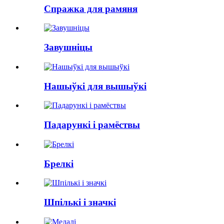
Спражка для рамяня
Завушніцы
Нашыўкі для вышыўкі
Падарункі і рамёствы
Брелкі
Шпількі і значкі