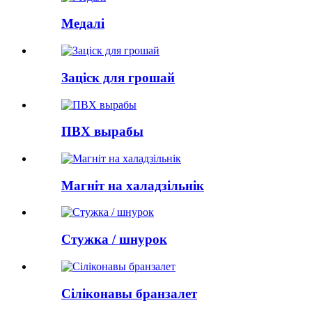
Медалі
Заціск для грошай
ПВХ вырабы
Магніт на халадзільнік
Стужка / шнурок
Сіліконавы бранзалет