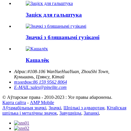
Заціск для гальштука
Значкі з бляшанымі гузікамі
Кашалёк
Адрас:
#108-106 WanYueHuaYuan, ZhouShi Town,
Куньшань, Цзянсу, Кітай
тэлефон:
86 159 9562 8064
E-MAIL:
sales@pinelite.com
© Аўтарскае права - 2010-2023 : Усе правы абаронены.
Карта сайта
-
AMP Mobile
Аўтамабільныя значкі
,
Значкі
,
Шпількі з адваротам
,
Кітайская
шпілька і металічны значок
,
Завушніцы
,
Запанкі
,