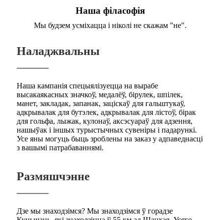
Наша філасофія
Мы будзем усміхацца і ніколі не скажам "не".
Наладжвальны
Наша кампанія спецыялізуецца на вырабе
высакаякасных значкоў, медалёў, бірулек, шпілек,
манет, закладак, запанак, заціскаў для гальштукаў,
адкрывалак для бутэлек, адкрывалак для лістоў, бірак
для гольфа, лыжак, кулонаў, аксэсуараў для адзення,
нашыўак і іншых турыстычных сувеніры і падарункі.
Усе яны могуць быць зроблены на заказ у адпаведнасці
з вашымі патрабаваннямі.
Размяшчэнне
Дзе мы знаходзімся? Мы знаходзімся ў горадзе
Куньшань, які знаходзіцца ў 55 км ад Шанхая. Усяго