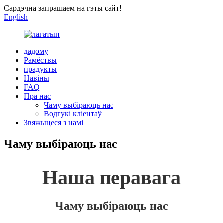
Сардэчна запрашаем на гэты сайт!
English
дадому
Рамёствы
прадукты
Навіны
FAQ
Пра нас
Чаму выбіраюць нас
Водгукі кліентаў
Звяжыцеся з намі
Чаму выбіраюць нас
Наша перавага
Чаму выбіраюць нас