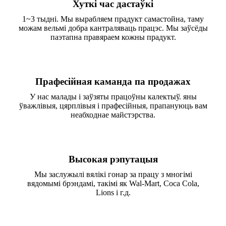
Хуткі час дастаўкі
1~3 тыдні. Мы вырабляем прадукт самастойна, таму
можам вельмі добра кантраляваць працэс. Мы заўсёды
паэтапна правяраем кожны прадукт.
Прафесійная каманда па продажах
У нас малады і заўзяты працоўны калектыў. яны
ўважлівыя, цярплівыя і прафесійныя, прапануюць вам
неабходнае майстэрства.
Высокая рэпутацыя
Мы заслужылі вялікі гонар за працу з многімі
вядомымі брэндамі, такімі як Wal-Mart, Coca Cola,
Lions і г.д.