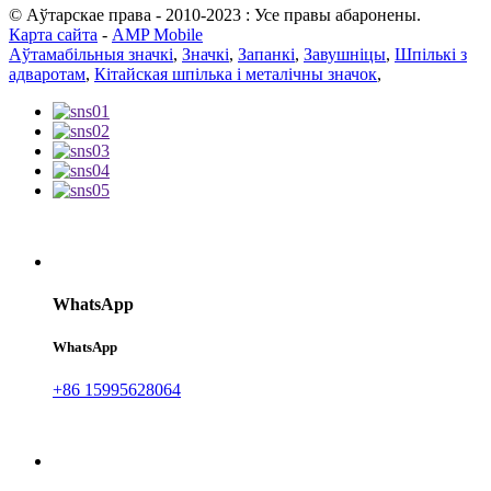
© Аўтарскае права - 2010-2023 : Усе правы абаронены.
Карта сайта
-
AMP Mobile
Аўтамабільныя значкі
,
Значкі
,
Запанкі
,
Завушніцы
,
Шпількі з
адваротам
,
Кітайская шпілька і металічны значок
,
WhatsApp
WhatsApp
+86 15995628064