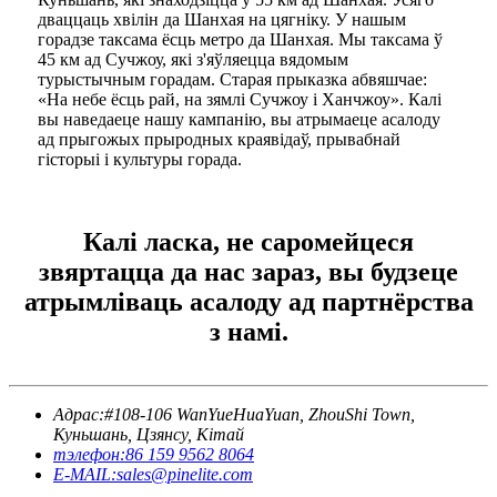
дваццаць хвілін да Шанхая на цягніку. У нашым
горадзе таксама ёсць метро да Шанхая. Мы таксама ў
45 км ад Сучжоу, які з'яўляецца вядомым
турыстычным горадам. Старая прыказка абвяшчае:
«На небе ёсць рай, на зямлі Сучжоу і Ханчжоу». Калі
вы наведаеце нашу кампанію, вы атрымаеце асалоду
ад прыгожых прыродных краявідаў, прывабнай
гісторыі і культуры горада.
Калі ласка, не саромейцеся
звяртацца да нас зараз, вы будзеце
атрымліваць асалоду ад партнёрства
з намі.
Адрас:
#108-106 WanYueHuaYuan, ZhouShi Town,
Куньшань, Цзянсу, Кітай
тэлефон:
86 159 9562 8064
E-MAIL:
sales@pinelite.com