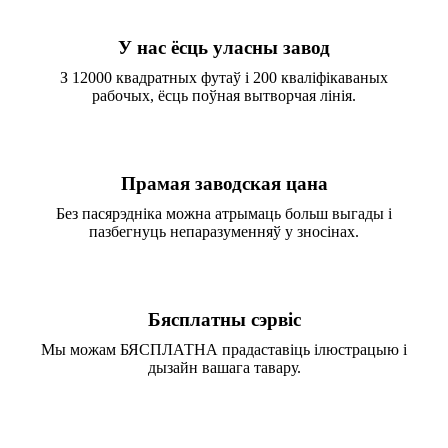
У нас ёсць уласны завод
З 12000 квадратных футаў і 200 кваліфікаваных
рабочых, ёсць поўная вытворчая лінія.
Прамая заводская цана
Без пасярэдніка можна атрымаць больш выгады і
пазбегнуць непаразуменняў у зносінах.
Бясплатны сэрвіс
Мы можам БЯСПЛАТНА прадаставіць ілюстрацыю і
дызайн вашага тавару.