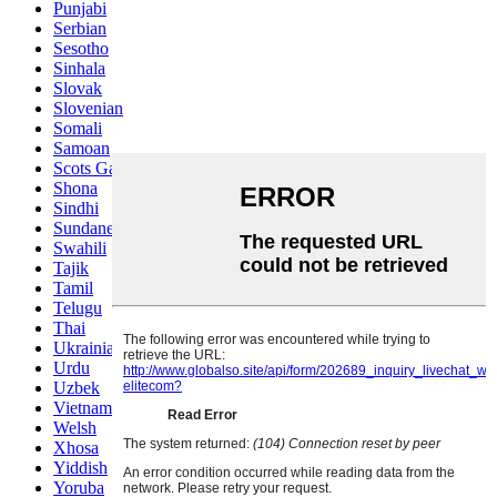
Punjabi
Serbian
Sesotho
Sinhala
Slovak
Slovenian
Somali
Samoan
Scots Gaelic
Shona
Sindhi
Sundanese
Swahili
Tajik
Tamil
Telugu
Thai
Ukrainian
Urdu
Uzbek
Vietnamese
Welsh
Xhosa
Yiddish
Yoruba